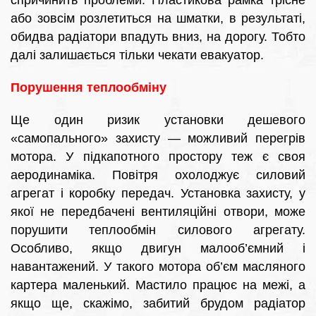
спричинить проблеми. Пластикова рамка трісне
або зовсім розлетиться на шматки, в результаті,
обидва радіатори впадуть вниз, на дорогу. Тобто
далі залишається тільки чекати евакуатор.
Порушення теплообміну
Ще один ризик установки дешевого
«самопального» захисту — можливий перегрів
мотора. У підкапотного простору теж є своя
аеродинаміка. Повітря охолоджує силовий
агрегат і коробку передач. Установка захисту, у
якої не передбачені вентиляційні отвори, може
порушити теплообмін силового агрегату.
Особливо, якщо двигун малооб’ємний і
навантажений. У такого мотора об’єм масляного
картера маленький. Мастило працює на межі, а
якщо ще, скажімо, забитий брудом радіатор