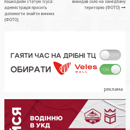
пошкодили статую Ісуса:
викидав скло на занедбану
записів
адміністрація просить
територію (ФОТО)
допомогти знайти винних
(ФОТО)