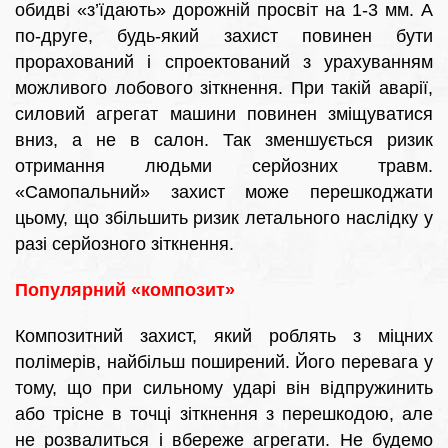
обидві «з’їдають» дорожній просвіт на 1-3 мм. А
по-друге, будь-який захист повинен бути
прорахований і спроектований з урахуванням
можливого лобового зіткнення. При такій аварії,
силовий агрегат машини повинен зміщуватися
вниз, а не в салон. Так зменшується ризик
отримання людьми серйозних травм.
«Самопальний» захист може перешкоджати
цьому, що збільшить ризик летального наслідку у
разі серйозного зіткнення.
Популярний «композит»
Композитний захист, який роблять з міцних
полімерів, найбільш поширений. Його перевага у
тому, що при сильному ударі він відпружинить
або трісне в точці зіткнення з перешкодою, але
не розвалиться і вбереже агрегати. Не будемо