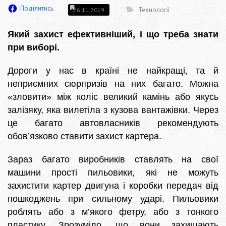
Поділитись
Технології
26.11.2019
Який захист ефективніший, і що треба знати
при виборі.
Дороги у нас в країні не найкращі, та й
неприємних сюрпризів на них багато. Можна
«зловити» між коліс великий камінь або якусь
залізяку, яка вилетіла з кузова вантажівки. Через
це багато автовласників рекомендують
обов’язково ставити захист картера.
Зараз багато виробників ставлять на свої
машини прості пильовики, які не можуть
захистити картер двигуна і коробки передач від
пошкоджень при сильному ударі. Пильовики
роблять або з м’якого фетру, або з тонкого
пластику. Зрозуміло, що вони захищають