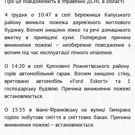
Про це повідомляють в Управлінні ДСНС в області.
4 грудня о 10:47 в селі Бережниця Калуського
району виникла пожежа дерев’яного житлового
будинку. Вогнем знищено ліжко та речі домашнього
вжитку в приміщені кухні. Попередня причина
виникнення пожежі – необережне поводження з
вогнем під час експлуатації пічного опалення.
О 14:20 в селі Креховичі Рожнятівського району
горів автомобільний гараж. Вогнем знищено стіну,
врятовано автомобіль «Ford Eskort» та 1
господарську будівлю. Причина виникнення пожежі
встановлюється.
О 15:55 в Івано-Франківську на вулиці Гаморака
горіло побутове сміття в сміттєвих баках. Причина
виникнення пожежі – встановлюється.