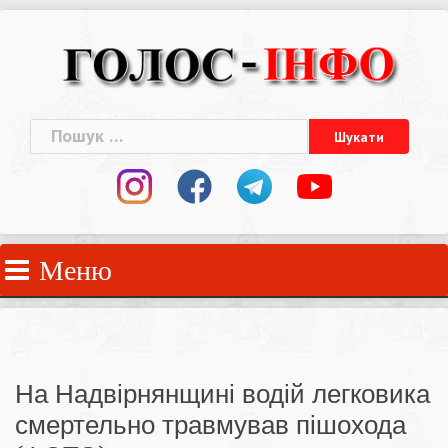
Skip
to
content
Пошук:
Меню
На Надвірнянщині водій легковика
смертельно травмував пішохода