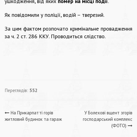
ушкодження, від яких
помер на місці події
.
Як повідомили у поліції, водій – тверезий.
За цим фактом розпочато кримінальне провадження
за ч. 2 ст. 286 ККУ. Проводиться слідство.
Переглядів:
552
Навігація
На Прикарпатті горів
У Болехові вщент згорів
житловий будинок та гараж
господарський комплекс
записів
(ФОТО)