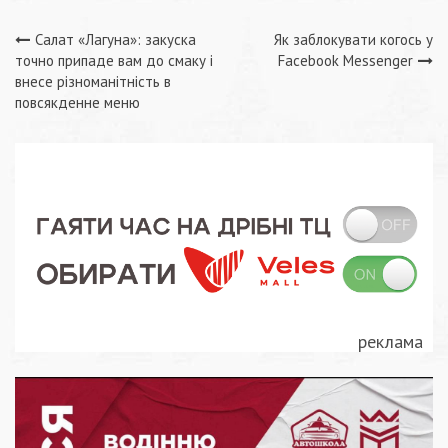
Навігація
Салат «Лагуна»: закуска
Як заблокувати когось у
точно припаде вам до смаку і
Facebook Messenger
записів
внесе різноманітність в
повсякденне меню