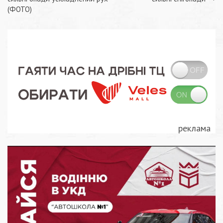
записів
(ФОТО)