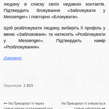
людину зі списку своїх недавніх контактів.
Підтвердить блокування «Заблокувати у
Messenger» і повторно «Блокувати».
Щоб розблокувати людину, виберіть її профіль у
меню «Заблоковані» та натисніть «Розблокувати
у Messenger». Підтвердить намір
«Розблокування».
Джерело
Переглядів:
2 855
Навігація
На Прикарпатті через
На Прикарпатті очікуються
сильні опади ускладнений рух
сильні снігопади