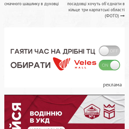
Навігація
смачного шашлику в духовці
посадовці хочуть об’єднати в
записів
кільце три карпатські області
(ФОТО)