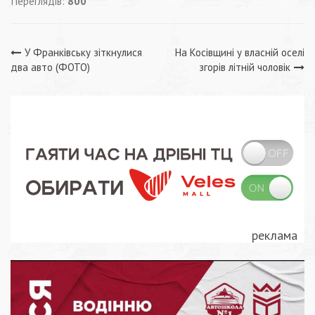
Переглядів:
800
Навігація
У Франківську зіткнулися
На Косівщині у власній оселі
два авто (ФОТО)
згорів літній чоловік
записів