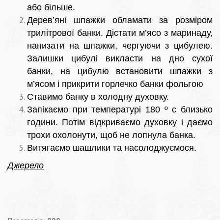
або більше.
Дерев’яні шпажки обламати за розміром
трилітрової банки. Дістати м’ясо з маринаду,
нанизати на шпажки, чергуючи з цибулею.
Залишки цибулі викласти на дно сухої
банки, на цибулю встановити шпажки з
м’ясом і прикрити горлечко банки фольгою
Ставимо банку в холодну духовку.
Запікаємо при температурі 180 º с близько
години. Потім відкриваємо духовку і даємо
трохи охолонути, щоб не лопнула банка.
Витягаємо шашлики та насолоджуємося.
Джерело