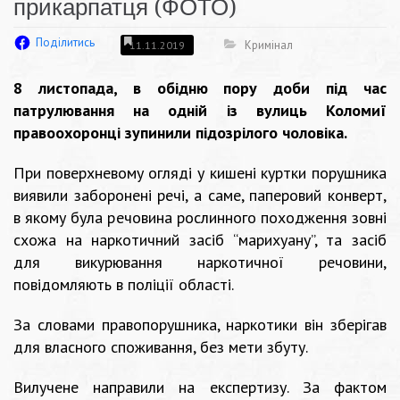
прикарпатця (ФОТО)
Поділитись
Кримінал
11.11.2019
8 листопада, в обідню пору доби під час
патрулювання на одній із вулиць Коломиї
правоохоронці зупинили підозрілого чоловіка.
При поверхневому огляді у кишені куртки порушника
виявили заборонені речі, а саме, паперовий конверт,
в якому була речовина рослинного походження зовні
схожа на наркотичний засіб “марихуану”, та засіб
для викурювання наркотичної речовини,
повідомляють в поліції області.
За словами правопорушника, наркотики він зберігав
для власного споживання, без мети збуту.
Вилучене направили на експертизу. За фактом