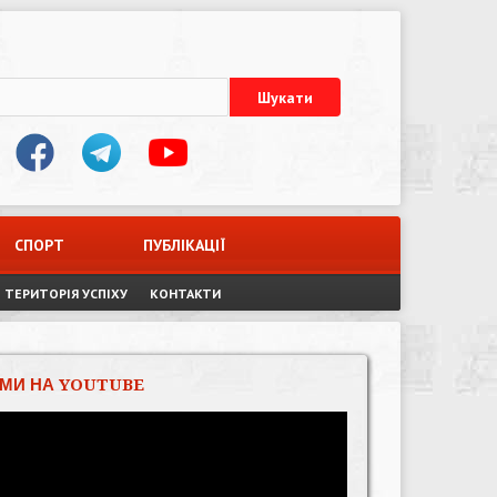
СПОРТ
ПУБЛІКАЦІЇ
ТЕРИТОРІЯ УСПІХУ
КОНТАКТИ
МИ НА YOUTUBE
Відеопрогравач