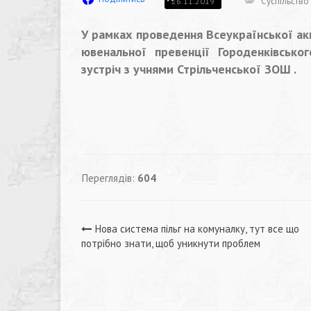
Суспільство
26.11.2019
У рамках проведення Всеукраїнської акц
ювенальної превенції Городенківсько
зустріч з учнями Стрільченської ЗОШ .
Переглядів:
604
Навігація
Нова система пільг на комуналку, тут все що
потрібно знати, щоб уникнути проблем
записів