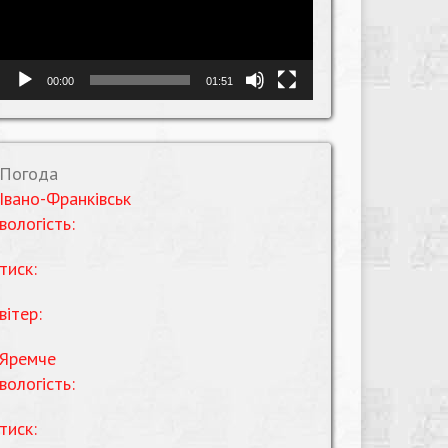
00:00
01:51
Погода
Івано-Франківськ
вологість:
тиск:
вітер:
Яремче
вологість:
тиск: