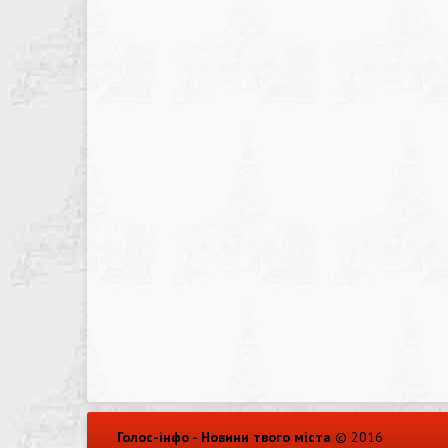
Голос-інфо - Новини твого міста
© 2016