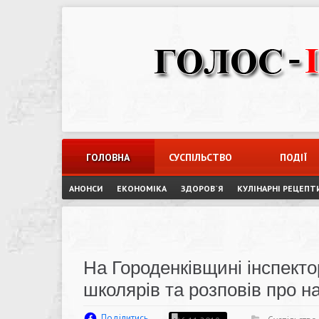
Skip
to
content
ГОЛОВНА
СУСПІЛЬСТВО
ПОДІЇ
АНОНСИ
ЕКОНОМІКА
ЗДОРОВ`Я
КУЛІНАРНІ РЕЦЕПТ
На Городенківщині інспекто
школярів та розповів про н
Поділитись