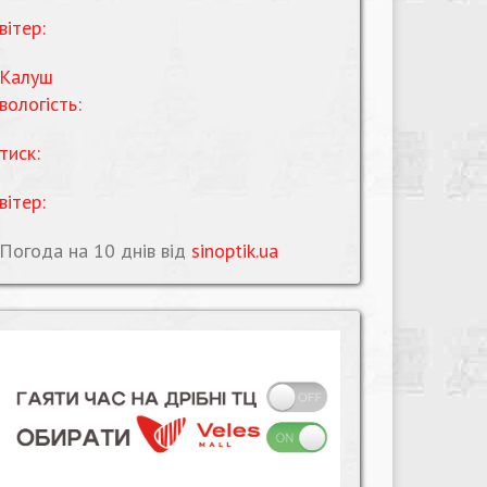
вітер:
Калуш
вологість:
тиск:
вітер:
Погода на 10 днів від
sinoptik.ua