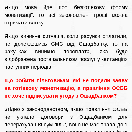
Якщо мова йде про безготівкову форму
монетизації, то всі зекономлені гроші можна
отримати влітку.
Якщо виникне ситуація, коли рахунки оплатили,
не дочекавшись СМС від Ощадбанку, то на
рахунках виникне переплата, яка буде
відображена постачальником послуг у квитанціях
наступних періодів.
Що робити пільговикам, які не подали заяву
на готівкову монетизацію, а правління ОСББ
не хоче підписувати угоду з Ощадбанком?
Згідно з законодавством, якщо правління ОСББ
не уклало договори з Ощадбанком для
перерахування сум пільг, воно не має права до 1