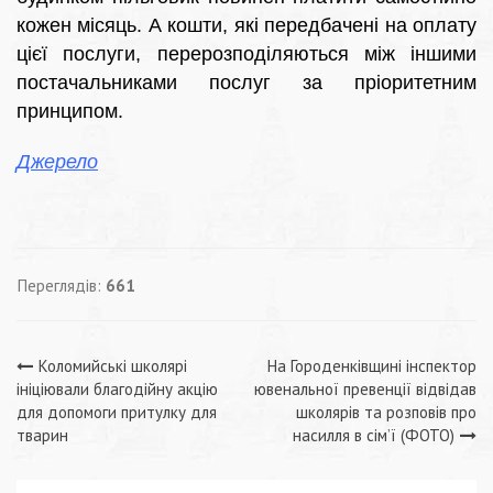
кожен місяць. А кошти, які передбачені на оплату
цієї послуги, перерозподіляються між іншими
постачальниками послуг за пріоритетним
принципом.
Джерело
Переглядів:
661
Навігація
Коломийські школярі
На Городенківщині інспектор
ініціювали благодійну акцію
ювенальної превенції відвідав
записів
для допомоги притулку для
школярів та розповів про
тварин
насилля в сім’ї (ФОТО)