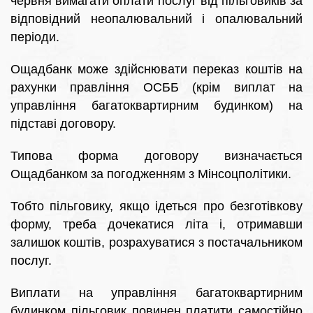
червня вимагати оплати послуг від пільговиків за
відповідний неопалювальний і опалювальний
періоди.
Ощадбанк може здійснювати переказ коштів на
рахунки правління ОСББ (крім виплат на
управління багатоквартирним будинком) на
підставі договору.
Типова форма договору визначається
Ощадбанком за погодженням з Мінсоцполітики.
Тобто пільговику, якщо ідеться про безготівкову
форму, треба дочекатися літа і, отримавши
залишок коштів, розрахуватися з постачальником
послуг.
Виплати на управління багатоквартирним
будинком пільговик повинен платити самостійно