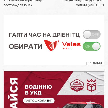
Навігація
постраждав юнак
могили (ФОТО)
записів