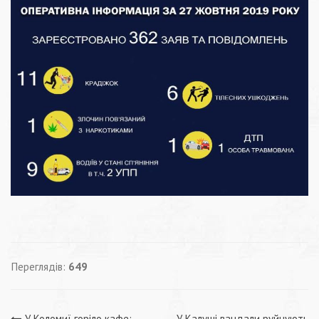
Переглядів:
649
У Коломиї горіло кафе:
У Калуші вандали руйнують