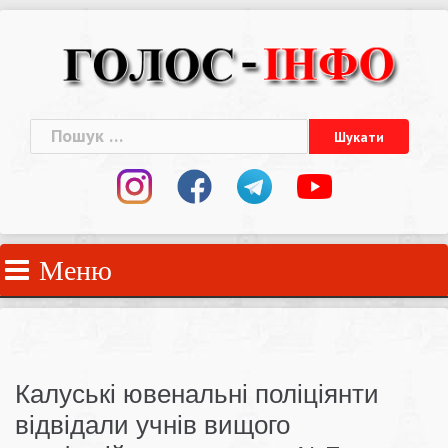
Skip
to
content
Пошук:
Меню
Калуські ювенальні поліціянти
відвідали учнів вищого