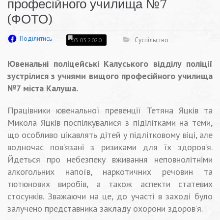
професійного училища №7
(ФОТО)
Поділитись
Суспільство
03.03.2020
Ювенальні поліцейські Калуського відділу поліції
зустрілися з учнями вищого професійного училища
№7 міста Калуша.
Працівники ювенальної превенції Тетяна Яцків та
Микола Яцків поспілкувалися з піділітками на теми,
що особливо цікавлять дітей у підлітковому віці, але
водночас пов’язані з ризиками для їх здоров’я.
Йдеться про небезпеку вживання неповнолітніми
алкогольних напоїв, наркотичних речовин та
тютюнових виробів, а також аспекти статевих
стосунків. Зважаючи на це, до участі в заході було
залучено представника закладу охорони здоров’я.