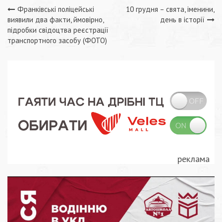
Навігація
Франківські поліцейські
10 грудня – свята, іменини,
виявили два факти, ймовірно,
день в історії
записів
підробки свідоцтва реєстрації
транспортного засобу (ФОТО)