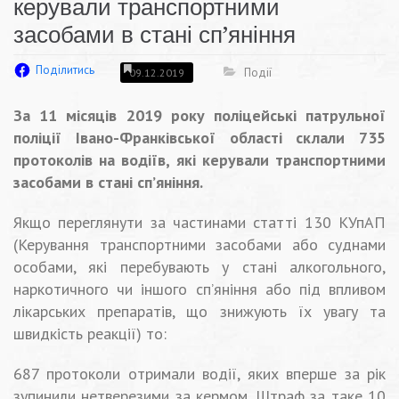
керували транспортними
засобами в стані сп’яніння
Поділитись
Події
09.12.2019
За 11 місяців 2019 року поліцейські патрульної
поліції Івано-Франківської області склали 735
протоколів на водіїв, які керували транспортними
засобами в стані сп’яніння.
Якщо переглянути за частинами статті 130 КУпАП
(Керування транспортними засобами або суднами
особами, які перебувають у стані алкогольного,
наркотичного чи іншого сп’
яніння або під впливом
лікарських препаратів, що знижують їх увагу та
швидкість реакції) то:
687 протоколи отримали водії, яких вперше за рік
зупинили нетверезими за кермом. Штраф за таке 10