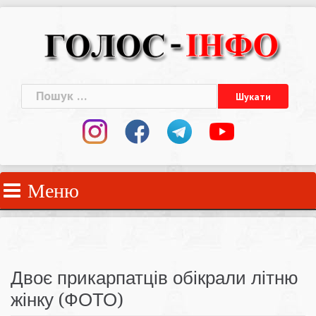
Skip
to
content
Пошук:
Меню
Двоє прикарпатців обікрали літню
жінку (ФОТО)