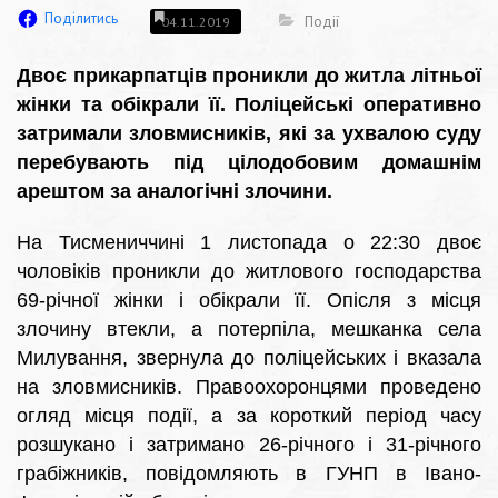
Поділитись
Події
04.11.2019
Двоє прикарпатців проникли до житла літньої
жінки та обікрали її. Поліцейські оперативно
затримали зловмисників, які за ухвалою суду
перебувають під цілодобовим домашнім
арештом за аналогічні злочини.
На Тисмениччині 1 листопада о 22:30 двоє
чоловіків проникли до житлового господарства
69-річної жінки і обікрали її. Опісля з місця
злочину втекли, а потерпіла, мешканка села
Милування, звернула до поліцейських і вказала
на зловмисників. Правоохоронцями проведено
огляд місця події, а за короткий період часу
розшукано і затримано 26-річного і 31-річного
грабіжників, повідомляють в ГУНП в Івано-