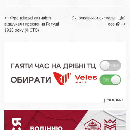
Навігація
Франківські активісти
Які рукавички актуальні цієї
відшукали креслення Ратуші
осені?
записів
1928 року (ФОТО)