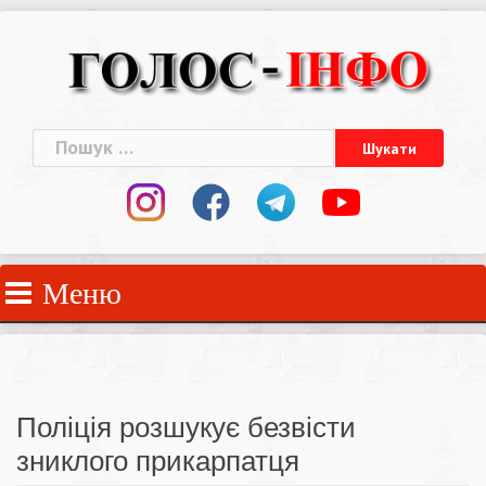
Skip
to
content
Пошук:
Меню
Поліція розшукує безвісти
зниклого прикарпатця