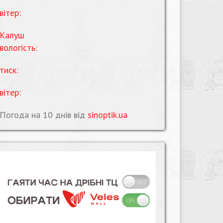
вітер:
Калуш
вологість:
тиск:
вітер:
Погода на 10 днів від
sinoptik.ua