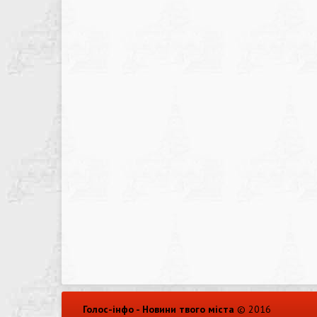
Голос-інфо - Новини твого міста
© 2016