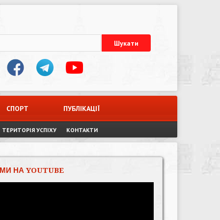
СПОРТ
ПУБЛІКАЦІЇ
ТЕРИТОРІЯ УСПІХУ
КОНТАКТИ
МИ НА YOUTUBE
Відеопрогравач