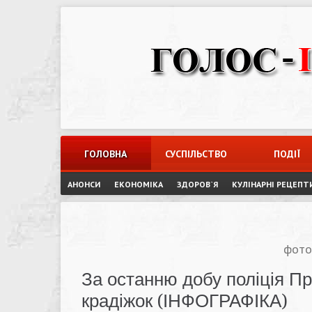
Skip
to
content
ГОЛОВНА
СУСПІЛЬСТВО
ПОДІЇ
АНОНСИ
ЕКОНОМІКА
ЗДОРОВ`Я
КУЛІНАРНІ РЕЦЕПТ
фото
За останню добу поліція П
крадіжок (ІНФОГРАФІКА)