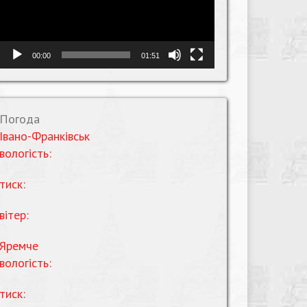
00:00
01:51
Погода
Івано-Франківськ
вологість:
тиск:
вітер:
Яремче
вологість:
тиск: