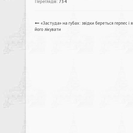
Переглядів:
734
Навігація
«Застуда» на губах: звідки береться герпес і я
його лікувати
записів