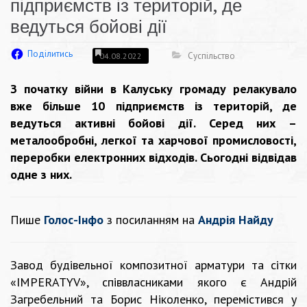
підприємств із територій, де
ведуться бойові дії
Поділитись
Суспільство
04.08.2022
З початку війни в Калуську громаду релакувало
вже більше 10 підприємств із територій, де
ведуться активні бойові дії. Серед них –
металообробні, легкої та харчової промисловості,
переробки електронних відходів. Сьогодні відвідав
одне з них.
Пише
Голос-Інфо
з посиланням на
Андрія Найду
Завод будівельної композитної арматури та сітки
«IMPERATYV», співвласниками якого є Андрій
Загребельний та Борис Ніколенко, перемістився у