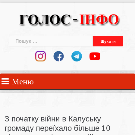
Skip
to
content
Пошук:
Меню
З початку війни в Калуську
громаду переїхало більше 10