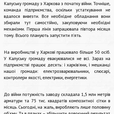
Калуську громаду з Харкова з початку війни. Точніше,
команда підприємства, оскільки устаткування не
вдалося вивезти. Все необхідне обладнання вони
збирали тут самостійно, закуповуючи необхідні
механізми. Перша лінія запрацювала півтора місяця
тому. Всього планують запустити п’ять.
На виробництві у Харкові працювало більше 50 осіб.
У Калуську громаду евакуювалися не всі. Зараз на
підприємстві працює десять: і харків’яни, і мешканці
нашої громади: електрозварювальники, слюсарі,
контролери якості, електрики, енергетики.
До війни потужність заводу складала 1,5 млн метрів
арматури та 75 тис. квадратів композитної сітки в
місяць. Сьогодні, на жаль, виробляють лише половину
об’єму. Та в планах – збільшити довоєнний результат