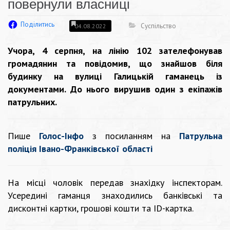
повернули власниці
Поділитись
Суспільство
04.08.2022
Учора, 4 серпня, на лінію 102 зателефонував
громадянин та повідомив, що знайшов біля
будинку на вулиці Галицькій гаманець із
документами. До нього вирушив один з екіпажів
патрульних.
Пише
Голос-Інфо
з посиланням на
Патрульна
поліція Івано-Франківської області
На місці чоловік передав знахідку інспекторам.
Усередині гаманця знаходились банківські та
дисконтні картки, грошові кошти та ID-картка.