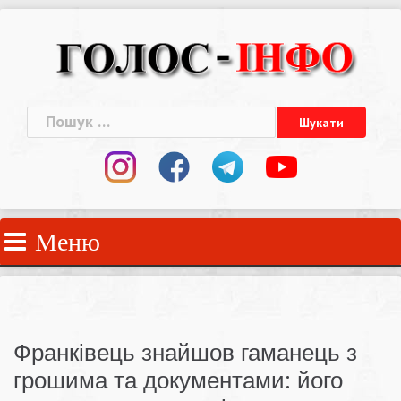
Skip
to
content
Пошук:
Меню
Франківець знайшов гаманець з
грошима та документами: його