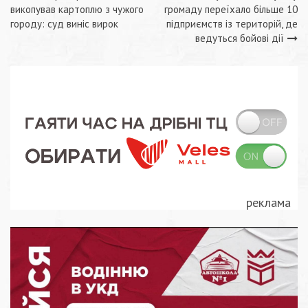
Навігація
викопував картоплю з чужого
громаду переїхало більше 10
записів
городу: суд виніс вирок
підприємств із територій, де
ведуться бойові дії