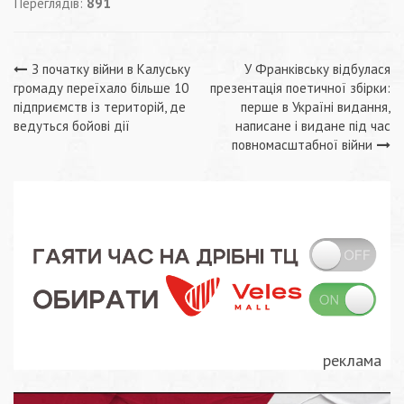
Переглядів:
891
Навігація
З початку війни в Калуську
У Франківську відбулася
громаду переїхало більше 10
презентація поетичної збірки:
записів
підприємств із територій, де
перше в Україні видання,
ведуться бойові дії
написане і видане під час
повномасштабної війни