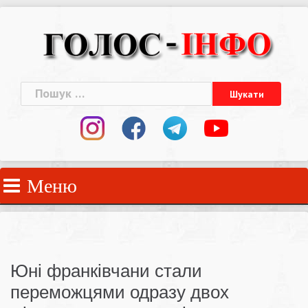
Skip
to
content
Пошук:
Меню
Юні франківчани стали
переможцями одразу двох