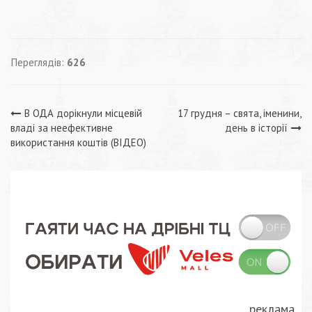
Переглядів:
626
Навігація
В ОДА дорікнули місцевій
17 грудня – свята, іменини,
владі за неефективне
день в історії
записів
використання коштів (ВІДЕО)