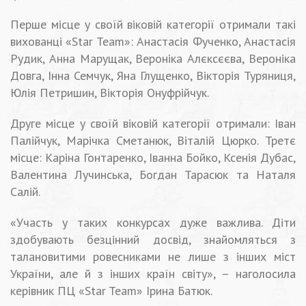
Перше місце у своїй віковій категорії отримали такі
вихованці «Star Team»: Анастасія Фученко, Анастасія
Рудик, Анна Марущак, Вероніка Алєксєєва, Вероніка
Довга, Інна Семчук, Яна Глущенко, Вікторія Туряниця,
Юлія Петришин, Вікторія Онуфрійчук.
Друге місце у своїй віковій категорії отримали: Іван
Палійчук, Марічка Сметанюк, Віталій Цюрко. Третє
місце: Каріна Гонтаренко, Іванна Бойко, Ксенія Дубас,
Валентина Лучинська, Богдан Тарасюк та Наталя
Салій.
«Участь у таких конкурсах дуже важлива. Діти
здобувають безцінний досвід, знайомляться з
талановитими ровесниками не лише з інших міст
України, але й з інших країн світу», – наголосила
керівник ПЦ «Star Team» Ірина Батюк.