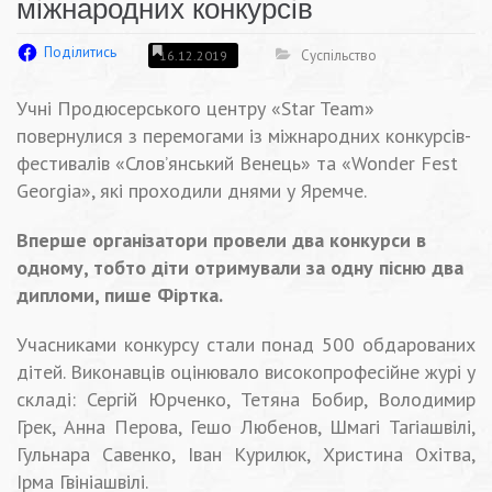
міжнародних конкурсів
Поділитись
Суспільство
16.12.2019
Учні Продюсерського центру «Star Team»
повернулися з перемогами із міжнародних конкурсів-
фестивалів «Слов’янський Венець» та «Wonder Fest
Georgia», які проходили днями у Яремче.
Вперше організатори провели два конкурси в
одному, тобто діти отримували за одну пісню два
дипломи, пише Фіртка.
Учасниками конкурсу стали понад 500 обдарованих
дітей. Виконавців оцінювало високопрофесійне журі у
складі: Сергій Юрченко, Тетяна Бобир, Володимир
Грек, Анна Перова, Гешо Любенов, Шмагі Тагіашвілі,
Гульнара Савенко, Іван Курилюк, Христина Охітва,
Ірма Гвініашвілі.