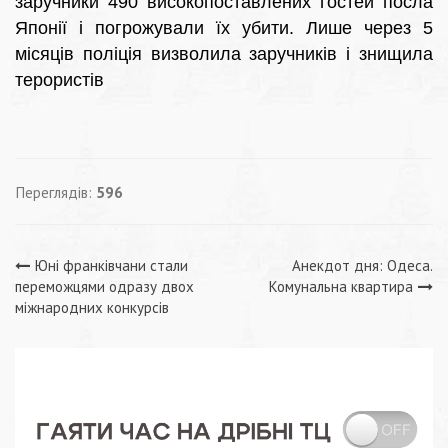
заручники 490 високопоставлених гостей посла
Японії і погрожували їх убити. Лише через 5
місяців поліція визволила заручників і знищила
терористів
Переглядів:
596
Навігація
Юні франківчани стали
Анекдот дня: Одеса.
переможцями одразу двох
Комунальна квартира
записів
міжнародних конкурсів