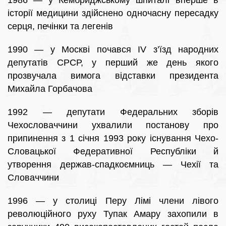
1986 — у Кембриджському шпиталі вперше в
історії медицини здійснено одночасну пересадку
серця, печінки та легенів
1990 — у Москві почався IV з’їзд народних
депутатів СРСР, у перший же день якого
прозвучала вимога відставки президента
Михайла Горбачова
1992 — депутати Федеральних зборів
Чехословаччини ухвалили постанову про
припинення з 1 січня 1993 року існування Чехо-
Словацької Федеративної Республіки й
утворення держав-спадкоємниць — Чехії та
Словаччини
1996 — у столиці Перу Лімі члени лівого
революційного руху Тупак Амару захопили в