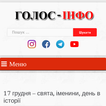
Skip
to
content
Пошук:
Меню
17 грудня – свята, іменини, день в
історії