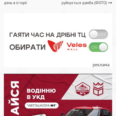
Навігація
день в історії
руйнується дамба (ФОТО)
записів