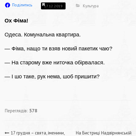
Поділитись
Культура
17.12.2019
Ох Фіма!
Одеса. Комунальна квартира.
— Фіма, нащо ти взяв новий пакетик чаю?
— На старому вже ниточка обірвалася.
— І шо таке, рук нема, шоб пришити?
Переглядів:
578
17 грудня – свята, іменини,
На Бистриці Надвірнянській