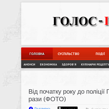
Skip
to
content
ГОЛОВНА
СУСПІЛЬСТВО
ПОДІЇ
АНОНСИ
ЕКОНОМІКА
ЗДОРОВ`Я
КУЛІНАРНІ РЕЦЕПТ
Від початку року до поліці
рази (ФОТО)
Поділитись