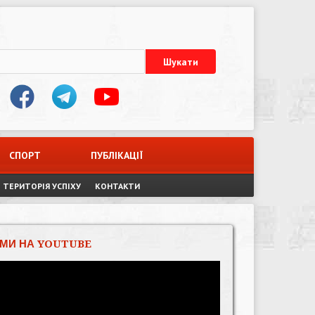
СПОРТ
ПУБЛІКАЦІЇ
ТЕРИТОРІЯ УСПІХУ
КОНТАКТИ
МИ НА YOUTUBE
Відеопрогравач