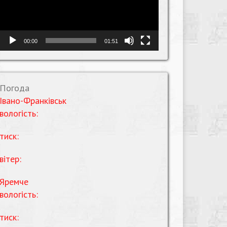
00:00
01:51
Погода
Івано-Франківськ
вологість:
тиск:
вітер:
Яремче
вологість:
тиск: