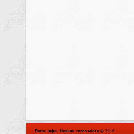
Голос-інфо - Новини твого міста
© 2016