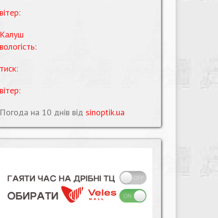
вітер:
Калуш
вологість:
тиск:
вітер:
Погода на 10 днів від
sinoptik.ua