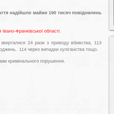
паття надійшло майже 190 тисяч повідомлень
 Івано-Франківської області
.
” зверталися 24 рази з приводу вбивства, 113
коджень, 114 через випадки хуліганства тощо.
ками кримінального порушення.