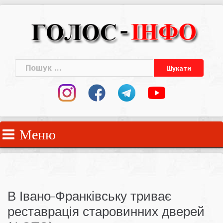
Skip
to
content
Пошук:
Меню
В Івано-Франківську триває
реставрація старовинних дверей