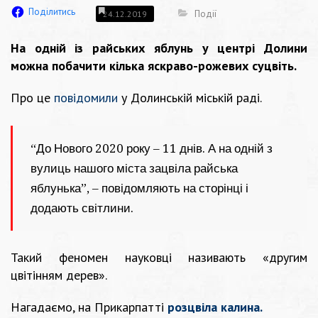
Поділитись
Події
24.12.2019
На одній із райських яблунь у центрі Долини
можна побачити кілька яскраво-рожевих суцвіть.
Про це
повідомили
у Долинській міській раді.
“До Нового 2020 року – 11 днів. А на одній з
вулиць нашого міста зацвіла райська
яблунька”, – повідомляють на сторінці і
додають світлини.
Такий феномен науковці називають «другим
цвітінням дерев».
Нагадаємо, на Прикарпатті
розцвіла калина.