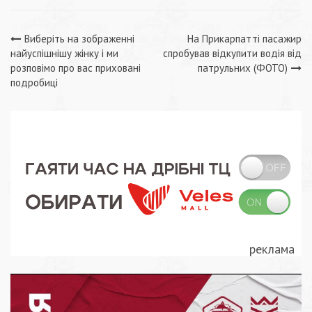
Навігація
Виберіть на зображенні
На Прикарпатті пасажир
найуспішнішу жінку і ми
спробував відкупити водія від
записів
розповімо про вас приховані
патрульних (ФОТО)
подробиці