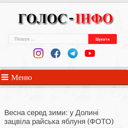
Skip
to
content
Пошук:
Меню
Весна серед зими: у Долині
зацвіла райська яблуня (ФОТО)