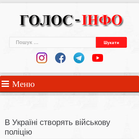
Skip
to
content
Пошук:
Меню
В Україні створять військову
поліцію