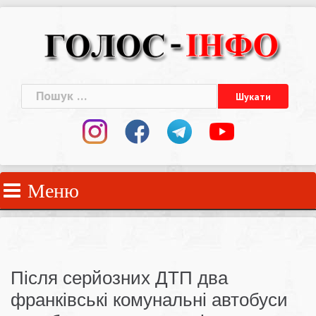
Skip
to
content
Пошук:
Меню
Після серйозних ДТП два
франківські комунальні автобуси