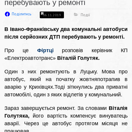
перебувають у ремонті
Поділитись
Події
06.11.2019
В Івано-Франківську два комунальні автобуси
після серйозних ДТП перебувають у ремонті.
Про це
Фіртці
розповів керівник КП
«Електроавтотранс»
Віталій Голутяк.
Один з них ремонтують в Луцьку. Мова про
автобус, який на початку жовтняпотрапив в
аварію у Крихівцях.Тоді зіткнулись два приватні
автомобілі, один з яких відлетів у комунальний.
Зараз завершується ремонт. За словами
Віталія
Голутяка,
його вартість компенсує винуватець
аварії. Через це автобус протягом місяця не
працював.