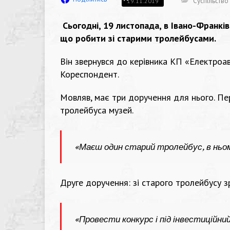
Суспільство
19.11.2019
Сьогодні, 19 листопада, в Івано-Франкі
що робити зі старими тролейбусами.
Він звернувся до керівника КП «Електроав
Кореспондент.
Мовляв, має три доручення для нього. Пе
тролейбуса музей.
«Маєш один старий тролейбус, в ньо
Друге доручення: зі старого тролейбусу з
«Провести конкурс і під інвестиційний