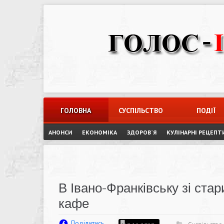
Skip
to
content
ГОЛОВНА
СУСПІЛЬСТВО
ПОДІЇ
АНОНСИ
ЕКОНОМІКА
ЗДОРОВ`Я
КУЛІНАРНІ РЕЦЕПТ
В Івано-Франківську зі стар
кафе
Поділитись