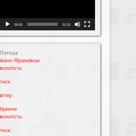
00:00
01:51
Погода
Івано-Франківськ
вологість:
тиск:
вітер:
Яремче
вологість:
тиск: