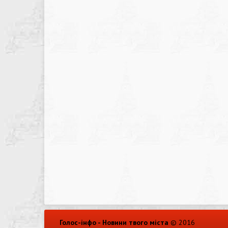
Голос-інфо - Новини твого міста
© 2016