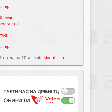
вітер:
Калуш
вологість:
тиск:
вітер:
Погода на 10 днів від
sinoptik.ua