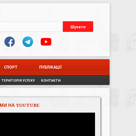
СПОРТ
ПУБЛІКАЦІЇ
ТЕРИТОРІЯ УСПІХУ
КОНТАКТИ
МИ НА YOUTUBE
Відеопрогравач