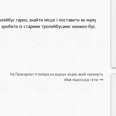
ейбус гарно, знайти місце і поставити як малу
 зробити із старими тролейбусами: книжко-бус.
На Прикарпатті поліція розшукує водія, який насмерть
збив пішохода і втік