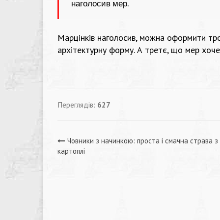
наголосив мер.
Марцінків наголосив, можна оформити трол
архітектурну форму. А третє, що мер хоче
Переглядів:
627
Навігація
Човники з начинкою: проста і смачна страва з
картоплі
записів