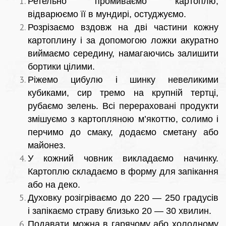
Ретельно промиваємо картоплю,
відварюємо її в мундирі, остуджуємо.
Розрізаємо вздовж на дві частини кожну
картоплину і за допомогою ложки акуратно
виймаємо середину, намагаючись залишити
бортики цілими.
Ріжемо цибулю і шинку невеликими
кубиками, сир тремо на крупній тертці,
рубаємо зелень. Всі перераховані продукти
змішуємо з картопляною м’якоттю, солимо і
перчимо до смаку, додаємо сметану або
майонез.
У кожний човник викладаємо начинку.
Картоплю складаємо в форму для запікання
або на деко.
Духовку розігріваємо до 220 — 250 градусів
і запікаємо страву близько 20 — 30 хвилин.
Подавати можна в гарячому або холодному