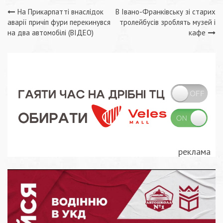
Навігація
На Прикарпатті внаслідок
В Івано-Франківську зі старих
аварії причіп фури перекинувся
тролейбусів зроблять музей і
записів
на два автомобілі (ВІДЕО)
кафе