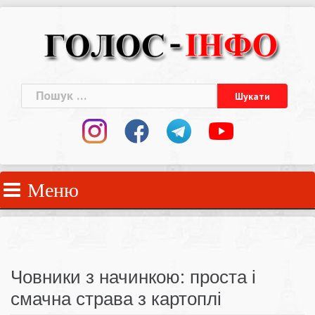
Skip
to
content
Пошук:
Меню
Човники з начинкою: проста і
смачна страва з картоплі