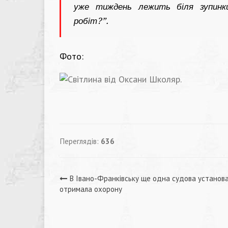
уже тиждень лежить біля зупинки
робіт?”.
Фото:
Переглядів:
636
Навігація
В Івано-Франківську ще одна судова установ
отримала охорону
записів