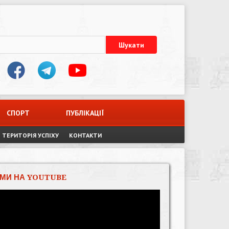
СПОРТ
ПУБЛІКАЦІЇ
ТЕРИТОРІЯ УСПІХУ
КОНТАКТИ
МИ НА YOUTUBE
Відеопрогравач