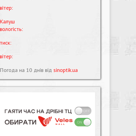
вітер:
Калуш
вологість:
тиск:
вітер:
Погода на 10 днів від
sinoptik.ua