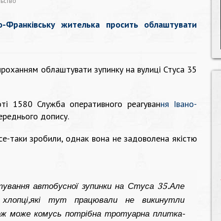
льство
о-Франківську жителька просить облаштувати
проханням облаштувати зупинку на вулиці Стуса 35
оті
1580 Служба оперативного реагуван
ня Івано-
ереднього допису.
се-таки зробили, однак вона не задоволена якістю
ування автобусної зупинки на Стуса 35.Але
 хлопці,які тут працювали не викинутли
ож може комусь потрібна тротуарна плитка-