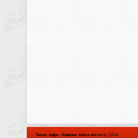
Голос-інфо - Новини твого міста
© 2016