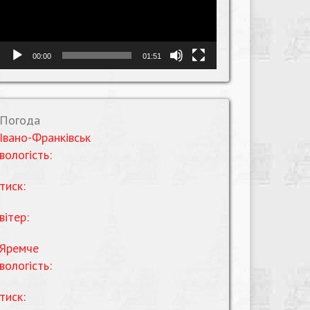
00:00
01:51
Погода
Івано-Франківськ
вологість:
тиск:
вітер:
Яремче
вологість:
тиск: