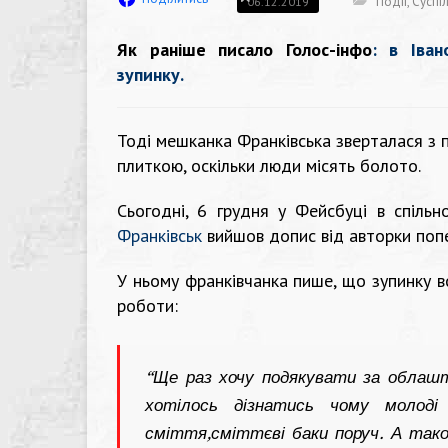
Події
,
Суспі
06.12.2019
Як раніше писало Голос-інфо
: в Іван
зупинку.
Тоді мешканка Франківська зверталася з 
плиткою, оскільки люди місять болото.
Сьогодні, 6 грудня у Фейсбуці в спільн
Франківськ
вийшов допис від авторки поп
У ньому франківчанка пише, що зупинку в
роботи:
“Ще раз хочу подякувати за облашт
хотілось дізнатись чому молоді
сміття,сміттєві баки поруч. А так