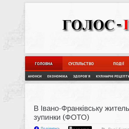
Skip
to
content
ГОЛОВНА
СУСПІЛЬСТВО
ПОДІЇ
АНОНСИ
ЕКОНОМІКА
ЗДОРОВ`Я
КУЛІНАРНІ РЕЦЕПТ
В Івано-Франківську жите
зупинки (ФОТО)
Поділитись