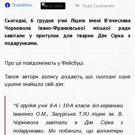
Поділитись
Події
,
Суспільство
06.12.2019
Сьогодні, 6 грудня учні Ліцею імені В’ячеслава
Чорновола Івано-Франківської міської ради
завітали у притулок для тварин Дім Сірка з
подарунками.
Про це повідомляють у Фейсбуці.
Також автори допису додають, що сьогодні одне
цуценя знайщло свій дім:
“6 грудня учні 8-А і 10-А класів (кл.керівники
Іваночко О.М., Загурська Т.Я) ліцею ім. В.
Чорновола завітали в Дім Сірка з
подарунками. Ми побачили, що волонтери