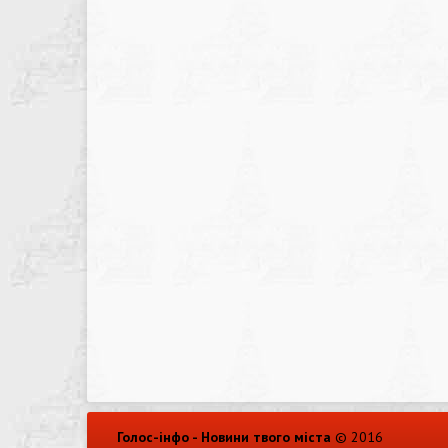
Голос-інфо - Новини твого міста
© 2016