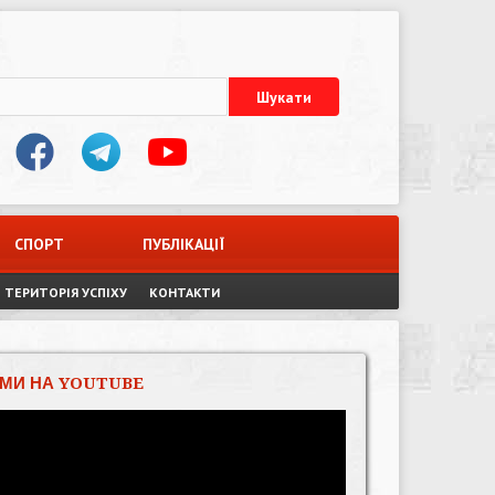
СПОРТ
ПУБЛІКАЦІЇ
ТЕРИТОРІЯ УСПІХУ
КОНТАКТИ
МИ НА YOUTUBE
Відеопрогравач