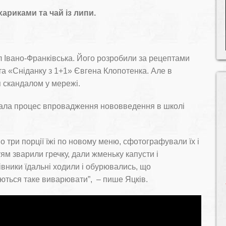
хариками та чай із липи.
л Івано-Франківська. Його розробили за рецептами
та «Сніданку з 1+1» Євгена Клопотенка. Але в
я скандалом у мережі.
вала процес впровадження нововведення в школі
по три порції їжі по новому меню, сфотографували їх і
тям зварили гречку, дали жменьку капусти і
вники їдальні ходили і обурювались, що
аються таке виварювати”, – пише Яцків.