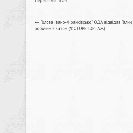
Переглядів:
524
Навігація
Голова Івано-Франківської ОДА відвідав Галич
робочим візитом (ФОТОРЕПОРТАЖ)
записів