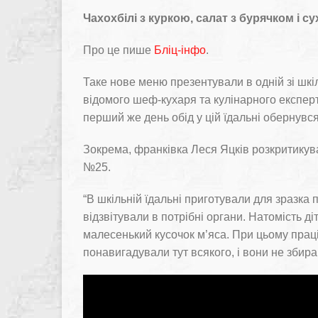
Чахохбілі з куркою, салат з бурячком і су
Про це пише
Бліц-інфо
.
Таке нове меню презентували в одній зі шкі
відомого шеф-кухаря та кулінарного експер
перший же день обід у цій їдальні обернувс
Зокрема, франківка Леся Яцків розкритику
№25.
“В шкільній їдальні приготували для зразка 
відзвітували в потрібні органи. Натомість ді
малесенький кусочок м’яса. При цьому праці
понавигадували тут всякого, і вони не збир