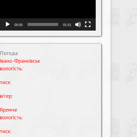
00:00
01:51
Погода
Івано-Франківськ
вологість:
тиск:
вітер:
Яремче
вологість:
тиск: