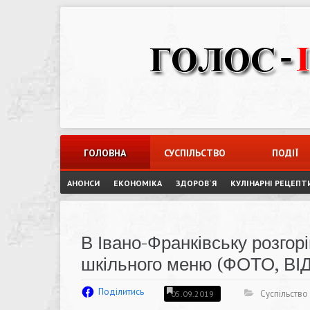
Skip
to
content
ГОЛОВНА
СУСПІЛЬСТВО
ПОДІЇ
АНОНСИ
ЕКОНОМІКА
ЗДОРОВ`Я
КУЛІНАРНІ РЕЦЕПТ
В Івано-Франківську розгор
шкільного меню (ФОТО, ВІ
Поділитись
Суспільство
05.09.2019