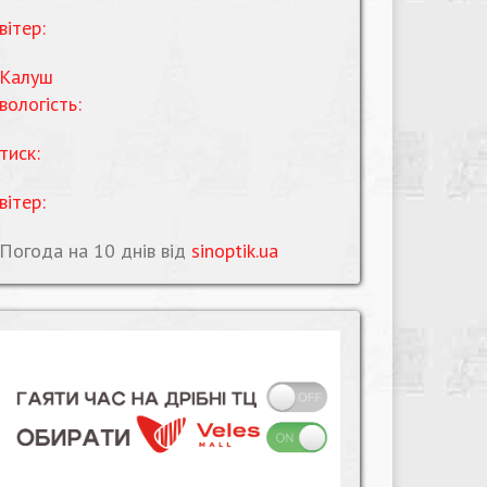
вітер:
Калуш
вологість:
тиск:
вітер:
Погода на 10 днів від
sinoptik.ua