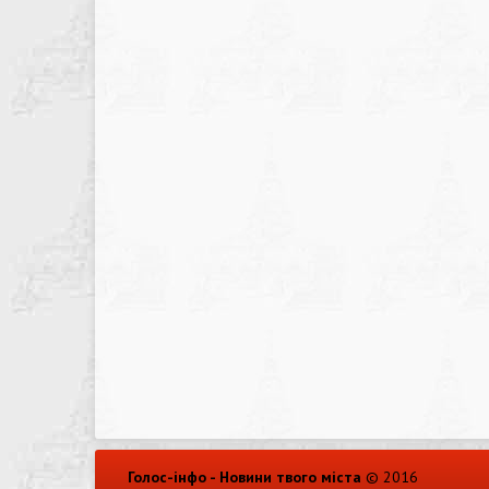
Голос-інфо - Новини твого міста
© 2016