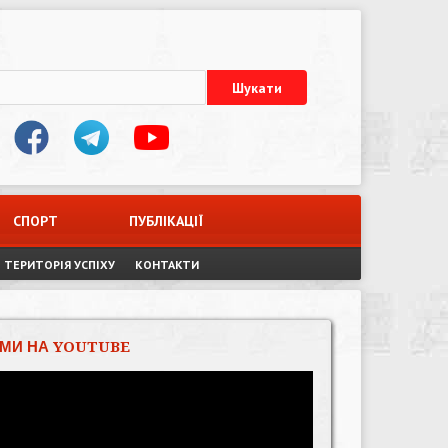
СПОРТ
ПУБЛІКАЦІЇ
ТЕРИТОРІЯ УСПІХУ
КОНТАКТИ
МИ НА YOUTUBE
Відеопрогравач