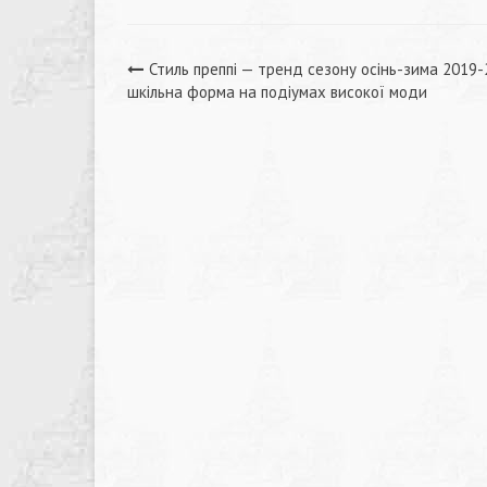
Навігація
Стиль преппі — тренд сезону осінь-зима 2019-
шкільна форма на подіумах високої моди
записів