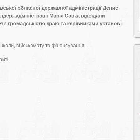
івської обласної державної адміністрації Денис
держадміністрації Марія Савка відвідали
ся з громадськістю краю та керівниками установ і
школи, військомату та фінансування.
йті.