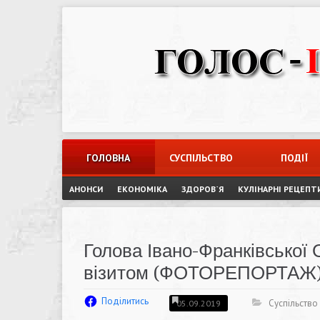
Skip
to
content
ГОЛОВНА
СУСПІЛЬСТВО
ПОДІЇ
АНОНСИ
ЕКОНОМІКА
ЗДОРОВ`Я
КУЛІНАРНІ РЕЦЕПТ
Голова Івано-Франківської 
візитом (ФОТОРЕПОРТАЖ
Поділитись
Суспільство
05.09.2019