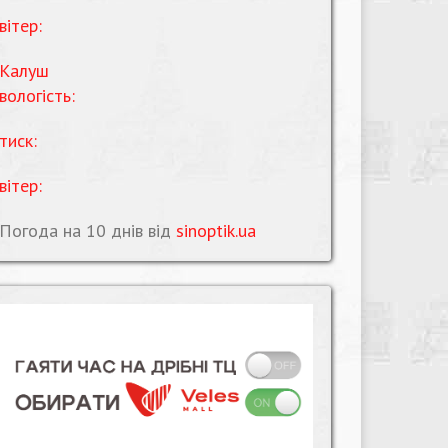
вітер:
Калуш
вологість:
тиск:
вітер:
Погода на 10 днів від
sinoptik.ua