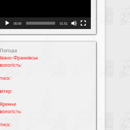
00:00
01:51
Погода
Івано-Франківськ
вологість:
тиск:
вітер:
Яремче
вологість:
тиск: