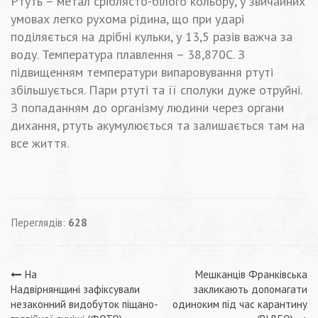
Ртуть – метал сріблясто-білого кольору, у звичайних
умовах легко рухома рідина, що при ударі
поділяється на дрібні кульки, у 13,5 разів важча за
воду. Температура плавлення – 38,870С. З
підвищенням температури випаровування ртуті
збільшується. Пари ртуті та її сполуки дуже отруйні.
З попаданням до організму людини через органи
дихання, ртуть акумулюється та залишається там на
все життя.
Переглядів:
628
Навігація
На
Мешканців Франківська
Надвірнянщині зафіксували
закликають допомагати
записів
незаконний видобуток піщано-
одиноким під час карантину