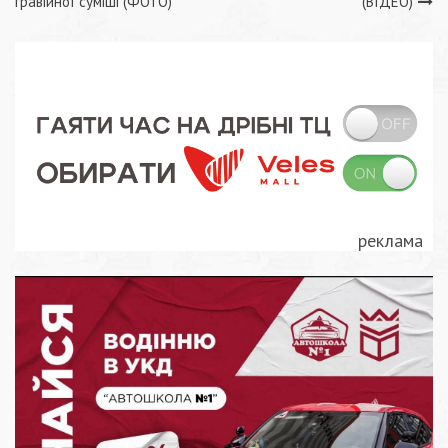
гравійної суміші (ФОТО)
(ВІДЕО)