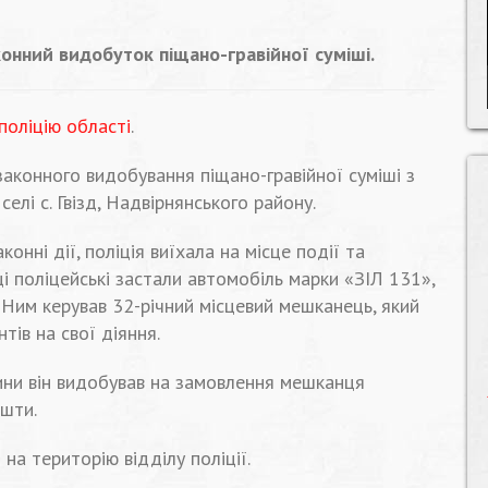
конний видобуток піщано-гравійної суміші.
поліцію області
.
конного видобування піщано-гравійної суміші з
елі с. Гвізд, Надвірнянського району.
нні дії, поліція виїхала на місце події та
і поліцейські застали автомобіль марки «ЗІЛ 131»,
Ним керував 32-річний місцевий мешканець, який
ів на свої діяння.
ини він видобував на замовлення мешканця
ошти.
на територію відділу поліції.