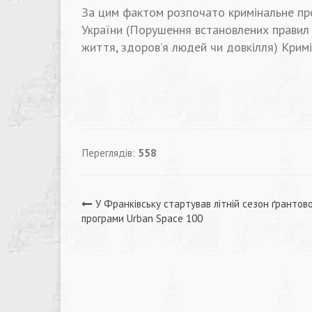
За цим фактом розпочато кримінальне про
України (Порушення встановлених правил
життя, здоров’я людей чи довкілля) Кримі
Переглядів:
558
Навігація
У Франківську стартував літній сезон ґрантов
програми Urban Space 100
записів