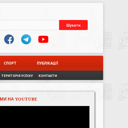
СПОРТ
ПУБЛІКАЦІЇ
ТЕРИТОРІЯ УСПІХУ
КОНТАКТИ
МИ НА YOUTUBE
Відеопрогравач