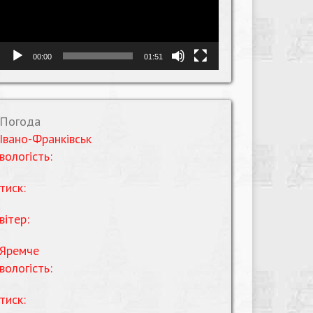
00:00
01:51
Погода
Івано-Франківськ
вологість:
тиск:
вітер:
Яремче
вологість:
тиск: