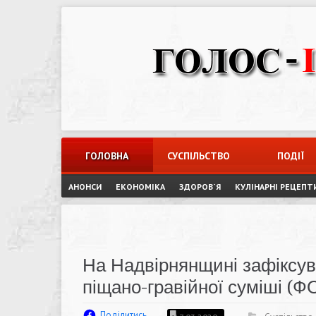
Skip
to
content
ГОЛОВНА
СУСПІЛЬСТВО
ПОДІЇ
АНОНСИ
ЕКОНОМІКА
ЗДОРОВ`Я
КУЛІНАРНІ РЕЦЕПТ
На Надвірнянщині зафіксув
піщано-гравійної суміші (
Поділитись