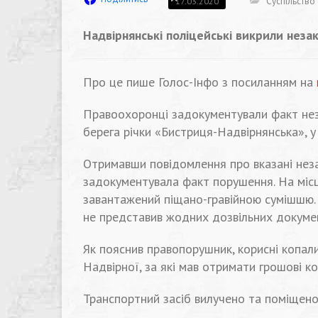
Суспільство
17.03.2020
Надвірнянські поліцейські викрили неза
Про це пише Голос-Інфо з посиланням на
Правоохоронці задокументували факт неза
берега річки «Бистриця-Надвірнянська», у с
Отримавши повідомлення про вказані незако
задокументувала факт порушення. На місц
завантажений піщано-гравійною сумішшю. 
не представив жодних дозвільних документ
Як пояснив правопорушник, корисні копал
Надвірної, за які мав отримати грошові к
Транспортний засіб вилучено та поміщено 