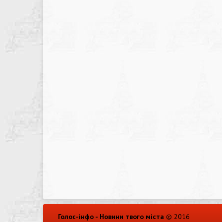
Голос-інфо - Новини твого міста
© 2016