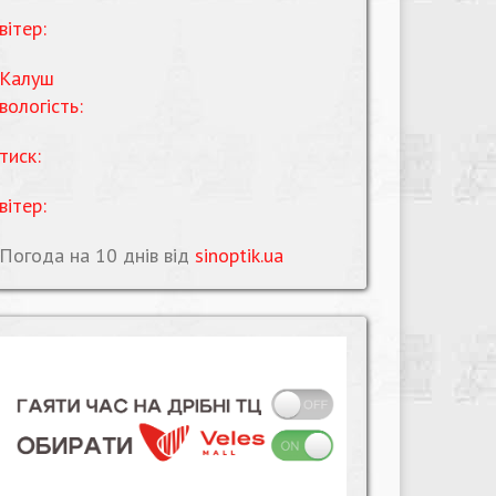
вітер:
Калуш
вологість:
тиск:
вітер:
Погода на 10 днів від
sinoptik.ua