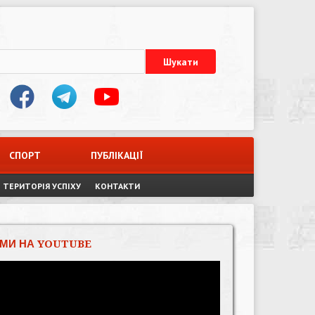
СПОРТ
ПУБЛІКАЦІЇ
ТЕРИТОРІЯ УСПІХУ
КОНТАКТИ
МИ НА YOUTUBE
Відеопрогравач