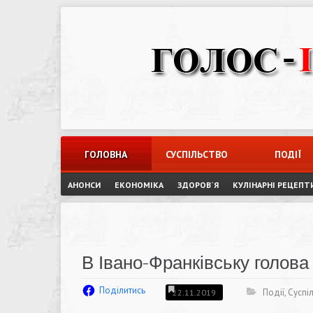
Skip
to
content
ГОЛОВНА
СУСПІЛЬСТВО
ПОДІЇ
АНОНСИ
ЕКОНОМІКА
ЗДОРОВ`Я
КУЛІНАРНІ РЕЦЕПТ
В Івано-Франківську голов
Поділитись
Події
,
Суспі
22.11.2019