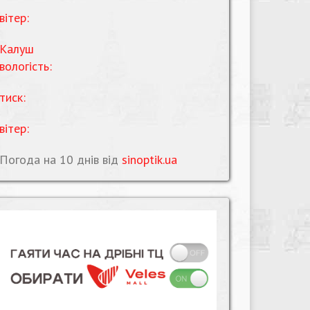
вітер:
Калуш
вологість:
тиск:
вітер:
Погода на 10 днів від
sinoptik.ua