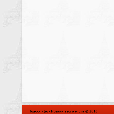
Голос-інфо - Новини твого міста
© 2016