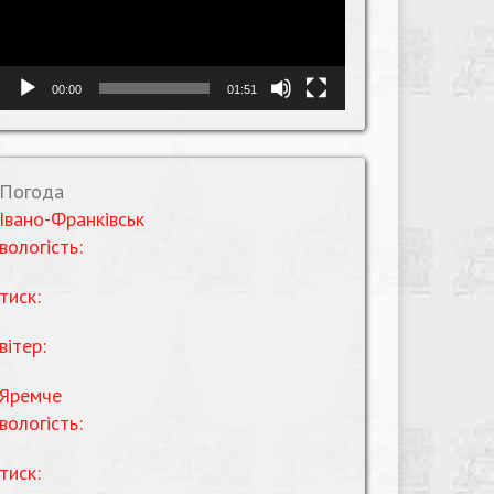
00:00
01:51
Погода
Івано-Франківськ
вологість:
тиск:
вітер:
Яремче
вологість:
тиск: