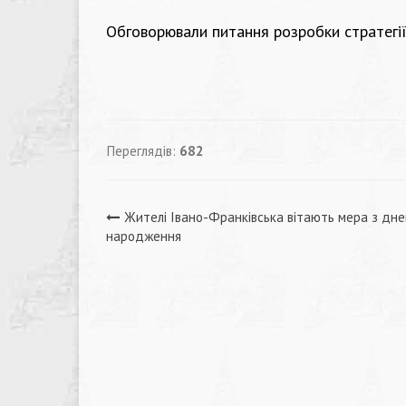
Обговорювали питання розробки стратегії н
Переглядів:
682
Навігація
Жителі Івано-Франківська вітають мера з дн
народження
записів