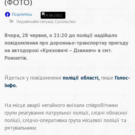
(ФОТО)
Поділитись
29.06.2022
Надзвичайні ситуації
,
Суспільство
Вчора, 28 червня, о 21:20 до поліції надійшло
повідомлення про дорожньо-транспортну пригоду
на автодорозі «Креховичі – Дзвиняч» в смт.
Рожнятів.
Йдеться у повідомленні
поліції області,
пише
Голос-
Інфо.
На місце аварії негайного виїхали співробітники
групи реагування патрульної поліції, слідчі обласної
поліції, слідчо-оперативна група місцевої поліції та
рятувальники.