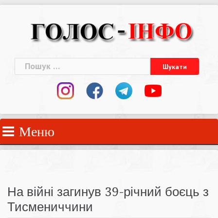
Skip
to
content
Пошук:
Меню
На війні загинув 39-річний боєць з
Тисмениччини