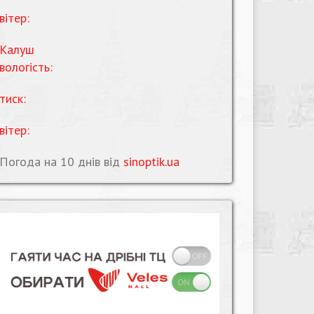
вітер:
Калуш
вологість:
тиск:
вітер:
Погода на 10 днів від
sinoptik.ua