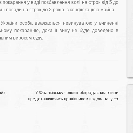
ає покарання у виді позбавлення волі на строк від 5 до
і посади на строк до 3 років, з конфіскацією майна.
ії України особа вважається невинуватою у вчиненні
ьному покаранню, доки її вину не буде доведено в
ьним вироком суду.
йз,
У Франківську чоловік обкрадає квартири
представляючись працівником водоканалу