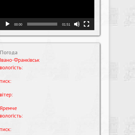
00:00
01:51
Погода
Івано-Франківськ
вологість:
тиск:
вітер:
Яремче
вологість:
тиск: