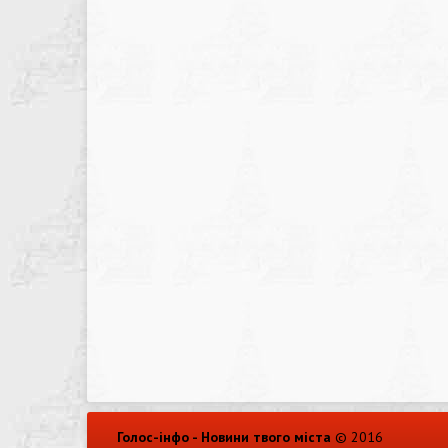
Голос-інфо - Новини твого міста
© 2016