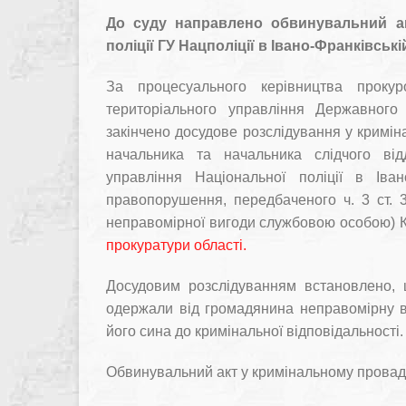
До суду направлено обвинувальний ак
поліції ГУ Нацполіції в Івано-Франківські
За процесуального керівництва прокур
територіального управління Державного
закінчено досудове розслідування у кримі
начальника та начальника слідчого відд
управління Національної поліції в Іван
правопорушення, передбаченого ч. 3 ст. 
неправомірної вигоди службовою особою) К
прокуратури області.
Досудовим розслідуванням встановлено, 
одержали від громадянина неправомірну в
його сина до кримінальної відповідальності.
Обвинувальний акт у кримінальному провадж