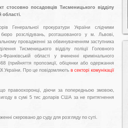
т стосовно посадовців Тисменицького відділу
й області.
орів Генеральної прокуратури України слідчими
 бюро розслідувань, розташованого у м. Львові,
нальному провадженні за обвинуваченням заступника
ілення Тисменицького відділу поліції Головного
о-Франківській області у вчиненні кримінального
368 (прийняття пропозиції, обіцянки або одержання
К України. Про це повідомляють
в секторі комунікації
що правоохоронці, діючи за попередньою змовою,
игоду в сумі 5 тис доларів США за не притягнення
енні скеровано до суду для розгляду по суті.