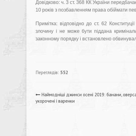
Довідково: ч. 3 ст. 368 КК України передбач
10 років з позбавленням права обіймати певн
Примітка: відповідно до ст. 62 Конституц
злочину і не може бути піддана кримінал
законному порядку і встановлено обвинувал
Переглядів:
552
Навігація
Наймодніші джинси осені 2019: банани, оверса
укорочені і варенки
записів