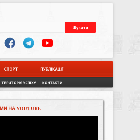
СПОРТ
ПУБЛІКАЦІЇ
ТЕРИТОРІЯ УСПІХУ
КОНТАКТИ
МИ НА YOUTUBE
Відеопрогравач