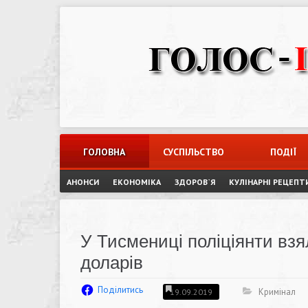
Skip
to
content
ГОЛОВНА
СУСПІЛЬСТВО
ПОДІЇ
АНОНСИ
ЕКОНОМІКА
ЗДОРОВ`Я
КУЛІНАРНІ РЕЦЕПТ
У Тисмениці поліціянти взя
доларів
Поділитись
Кримінал
19.09.2019