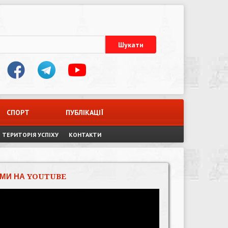
СПОРТ
ПУБЛІКАЦІЇ
ТЕРИТОРІЯ УСПІХУ
КОНТАКТИ
МИ НА YOUTUBE
Відеопрогравач