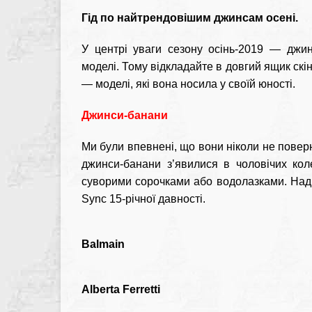
Гід по найтрендовішим джинсам осені.
У центрі уваги сезону осінь-2019 ― джин
моделі. Тому відкладайте в довгий ящик скін
― моделі, які вона носила у своїй юності.
Джинси-банани
Ми були впевнені, що вони ніколи не повер
джинси-банани з’явилися в чоловічих кол
суворими сорочками або водолазками. Нади
Sync 15-річної давності.
Balmain
Alberta Ferretti