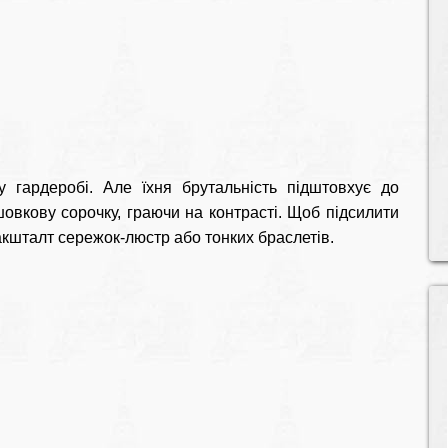
гардеробі. Але їхня брутальність підштовхує до
овкову сорочку, граючи на контрасті. Щоб підсилити
акшталт сережок-люстр або тонких браслетів.