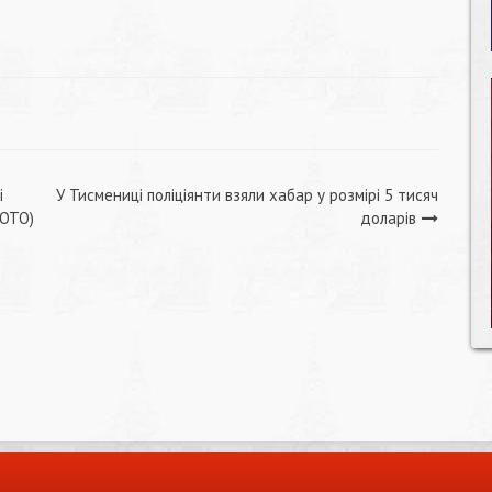
і
У Тисмениці поліціянти взяли хабар у розмірі 5 тисяч
ФОТО)
доларів