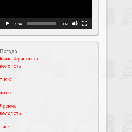
00:00
01:51
Погода
Івано-Франківськ
вологість:
тиск:
вітер:
Яремче
вологість:
тиск: