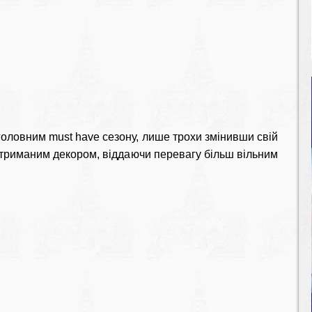
оловним must have сезону, лише трохи змінивши свій
 стриманим декором, віддаючи перевагу більш вільним