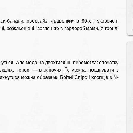
си-банани, оверсайз, «варенки» з 80-х і укорочені
ні, розкльошені і загляньте в гардероб мами. У тренді
нуться. Але мода на двохтисячні перемогла: спочатку
екціях, тепер — в жіночих. Їх можна поєднувати з
хнутися можна образами Брітні Спірс і хлопців з N-