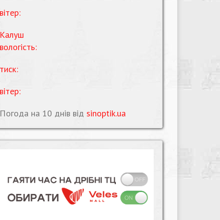
вітер:
Калуш
вологість:
тиск:
вітер:
Погода на 10 днів від
sinoptik.ua