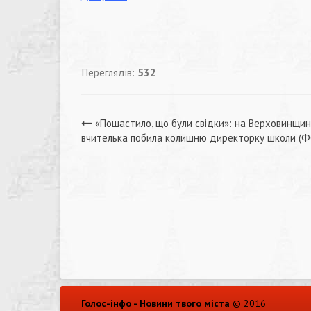
Переглядів:
532
Навігація
«Пощастило, що були свідки»: на Верховинщин
вчителька побила колишню директорку школи (
записів
Голос-інфо - Новини твого міста
© 2016