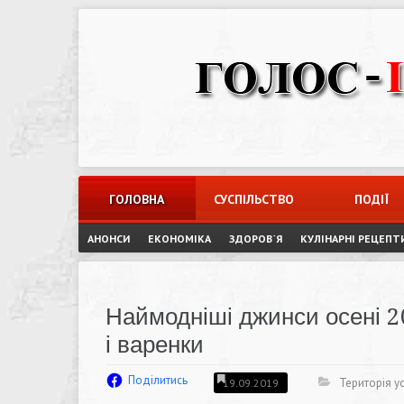
Skip
to
content
ГОЛОВНА
СУСПІЛЬСТВО
ПОДІЇ
АНОНСИ
ЕКОНОМІКА
ЗДОРОВ`Я
КУЛІНАРНІ РЕЦЕПТ
Наймодніші джинси осені 20
і варенки
Поділитись
Територія ус
19.09.2019