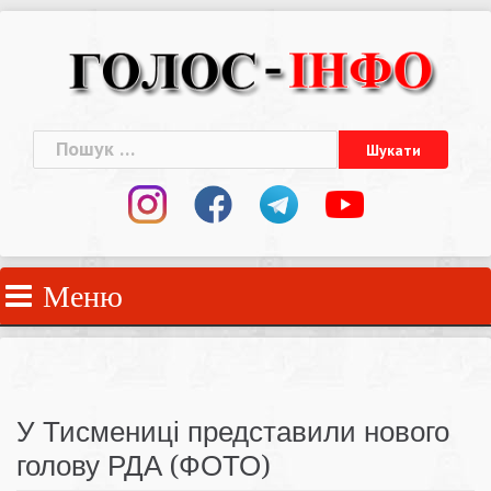
Skip
to
content
Пошук:
Меню
У Тисмениці представили нового
голову РДА (ФОТО)