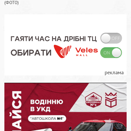
записів
(ФОТО)