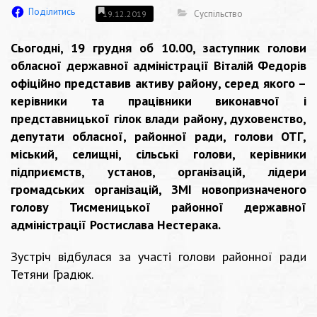
Поділитись
Суспільство
19.12.2019
Сьогодні, 19 грудня об 10.00, заступник голови
обласної державної адміністрації Віталій Федорів
офіційно представив активу району, серед якого –
керівники та працівники виконавчої і
представницької гілок влади району, духовенство,
депутати обласної, районної ради, голови ОТГ,
міський, селищні, сільські голови, керівники
підприємств, установ, організацій, лідери
громадських організацій, ЗМІ новопризначеного
голову Тисменицької районної державної
адміністрації Ростислава Нестерака.
Зустріч відбулася за участі голови районної ради
Тетяни Градюк.