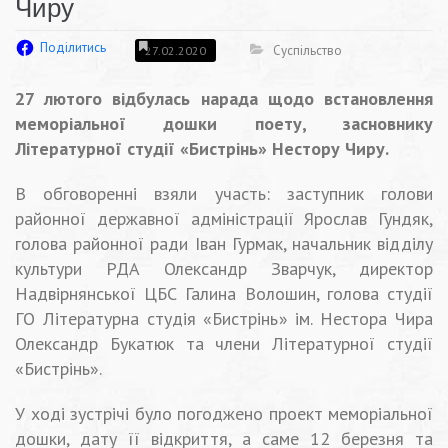
Чиру
Поділитись
Суспільство
27.02.2020
27 лютого відбулась нарада щодо встановлення
меморіальної дошки поету, засновнику
Літературної студії «Бистрінь» Нестору Чиру.
В обговоренні взяли участь: заступник голови
районної державної адміністрації Ярослав Гундяк,
голова районної ради Іван Гурмак, начальник відділу
культури РДА Олександр Зварчук, директор
Надвірнянської ЦБС Галина Волошин, голова студії
ГО Літературна студія «Бистрінь
» ім. Нестора Чира
Олександр Букатюк та члени Літературної студії
«Бистрінь».
У ході зустрічі було погоджено проект меморіальної
дошки, дату її відкриття, а саме 12 березня та