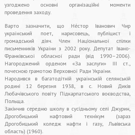
узгоджено основні організаційні моменти
проведення заходу.
Варто зазначити, що Не́стор Іванович Чир
український поет, нарисовець, публіцист і
громадський діяч. Член Національної спілки
письменників України з 2002 року. Депутат Івано-
Франківської обласної ради (від 1990–2006).
Нагороджений орденом «За заслуги» ІІІ ст.,
почесною грамотою Верховної Ради України.
Народився в багатодітній українській селянській
родині 12 березня 1938, в с. Новий Диків
Любачівського повіту Підкарпатського воєводства,
Польща.
Закінчив середню школу в сусідньому селі Джурин,
Дрогобицький нафтовий технікум (зараз
Дрогобицький коледж нафти і газу, Львівська
область) (1960).