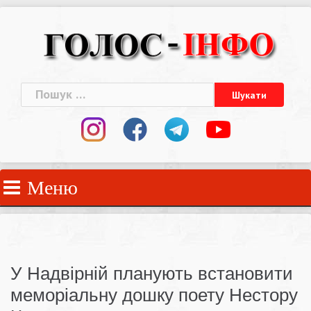
Skip
to
content
Пошук:
Меню
У Надвірній планують встановити
меморіальну дошку поету Нестору