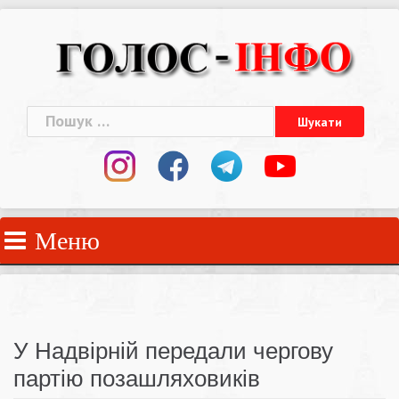
Skip
to
content
Пошук:
Меню
У Надвірній передали чергову
партію позашляховиків