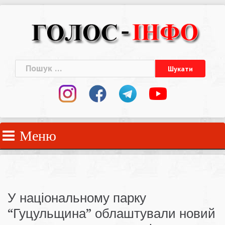
Skip
to
content
Пошук:
Меню
У національному парку
“Гуцульщина” облаштували новий