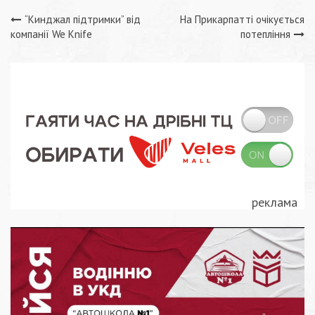
Навігація
“Кинджал підтримки” від
На Прикарпатті очікується
компанії We Knife
потепління
записів