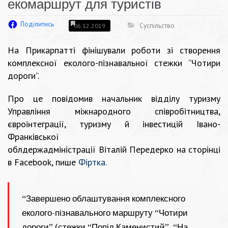
екомаршрут для туристів
Поділитись
Суспільство
06.12.2019
На Прикарпатті фінішували роботи зі створення
комплексної еколого-пізнавальної стежки “Чотири
дороги”.
Про це повідомив начальник відділу туризму
Управління міжнародного співробітництва,
євроінтеграції, туризму й інвестицій Івано-
Франківської
облдержадміністрації Віталій Передерко на сторінці
в
Facebook
, пише
Фіртка
.
“Завершено облаштування комплексного
еколого-пізнавального маршруту “Чотири
дороги” (стежки “Попід Каменистий”, “На