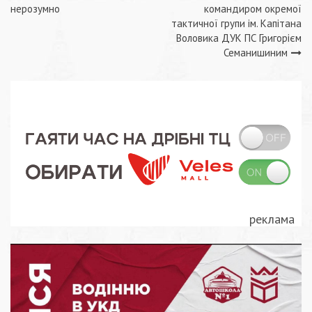
записів
нерозумно
командиром окремої
тактичної групи ім. Капітана
Воловика ДУК ПС Григорієм
Семанишиним