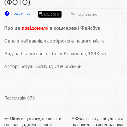
(ФОТО)
Поділитись
Суспільство
14.01.2020
Про це
повідомили
в соцмережі Фейсбук.
Одне з найдавніших зображень нашого міста.
Вид на Станиславів з боку Вовчинців, 1848 рік.
Автор: Богуш Зигмунд Стечинський.
Переглядів:
676
Навігація
Місця в будинку, де ховати
У Франківську відбудеться
свої заощадження просто
панахида за легендарним