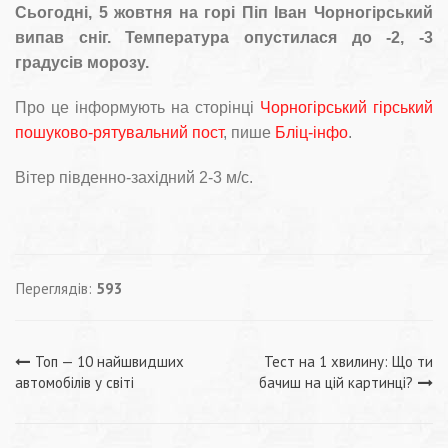
Сьогодні, 5 жовтня на горі Піп Іван Чорногірський
випав сніг. Температура опустилася до -2, -3
градусів морозу.
Про це інформують на сторінці
Чорногірський гірський
пошуково-рятувальний пост
, пише
Бліц-інфо
.
Вітер південно-західний 2-3 м/с.
Переглядів:
593
Навігація
Топ — 10 найшвидших
Тест на 1 хвилину: Що ти
автомобілів у світі
бачиш на цій картинці?
записів