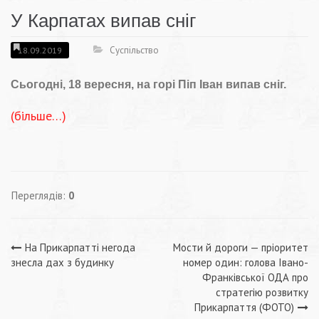
У Карпатах випав сніг
Суспільство
18.09.2019
Сьогодні, 18 вересня, на горі Піп Іван випав сніг.
(більше…)
Переглядів:
0
Навігація
На Прикарпатті негода
Мости й дороги — пріоритет
знесла дах з будинку
номер один: голова Івано-
записів
Франківської ОДА про
стратегію розвитку
Прикарпаття (ФОТО)