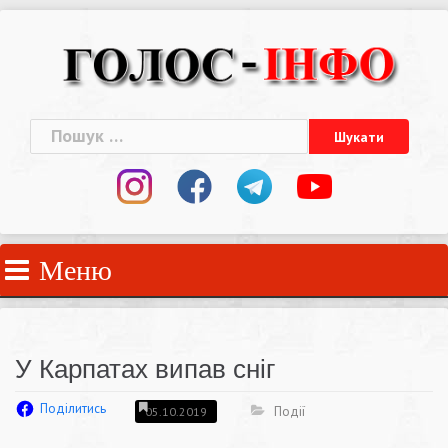
Skip
to
content
Пошук:
Меню
У Карпатах випав сніг
Поділитись
Події
05.10.2019