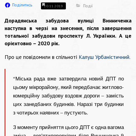
Поділитись
Події
20.11.2019
Дорадянська забудова вулиці Винниченка
наступна в черзі на знесення, після завершення
тотальної забудови проспекту Л. Українки. А це
орієнтовно – 2020 рік.
Про це повідомили в спільноті
Калуш Урбаністичний
.
“Міська рада вже затвердила новий ДПТ по
цьому мікрорайону, який передбачає житлово-
комерційну забудову вздовж дороги – замість
цих занедбаних будинків. Наразі три будинки
з чотирьох наявних – пустують.
З моменту прийняття цього ДПТ є одна вагома
зміна – дев’ятиповерхівки біля Винниченка 9