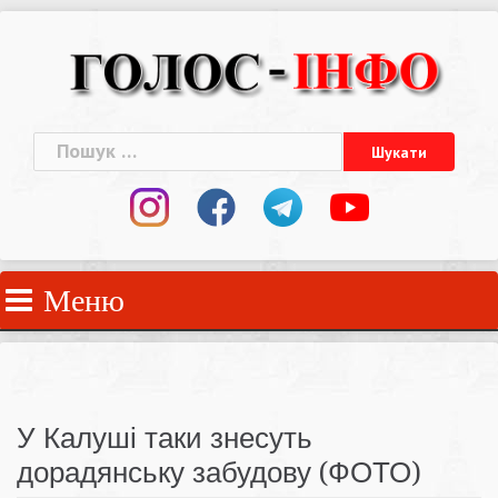
Skip
to
content
Пошук:
Меню
У Калуші таки знесуть
дорадянську забудову (ФОТО)