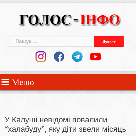
Skip
to
content
Пошук:
Меню
У Калуші невідомі повалили
“халабуду”, яку діти звели місяць