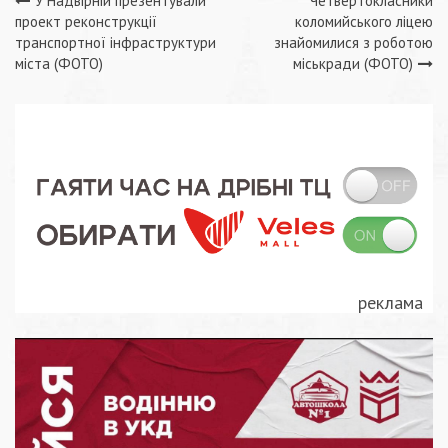
Навігація
У Надвірній презентували
Четвертокласники
проект реконструкції
коломийського ліцею
записів
транспортної інфраструктури
знайомилися з роботою
міста (ФОТО)
міськради (ФОТО)