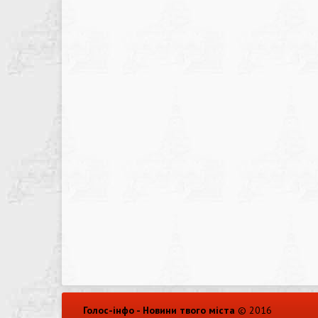
Голос-інфо - Новини твого міста
© 2016