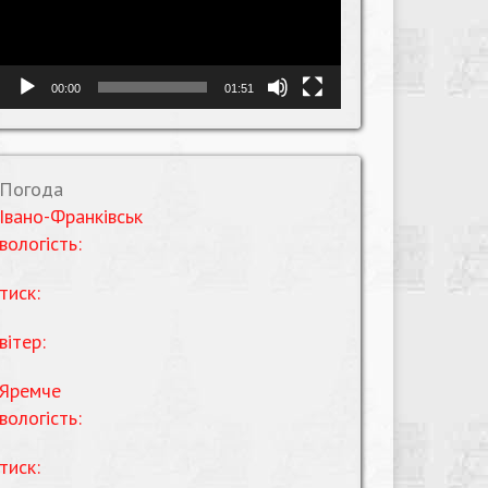
00:00
01:51
Погода
Івано-Франківськ
вологість:
тиск:
вітер:
Яремче
вологість:
тиск: