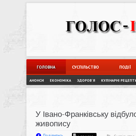
Skip
to
content
ГОЛОВНА
СУСПІЛЬСТВО
ПОДІЇ
АНОНСИ
ЕКОНОМІКА
ЗДОРОВ`Я
КУЛІНАРНІ РЕЦЕПТ
У Івано-Франківську відбул
живопису
Поділитись