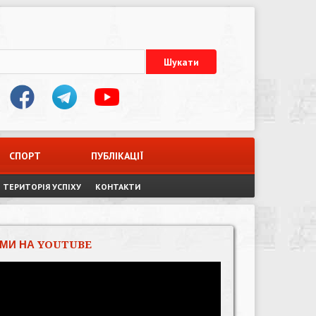
СПОРТ
ПУБЛІКАЦІЇ
ТЕРИТОРІЯ УСПІХУ
КОНТАКТИ
МИ НА YOUTUBE
Відеопрогравач