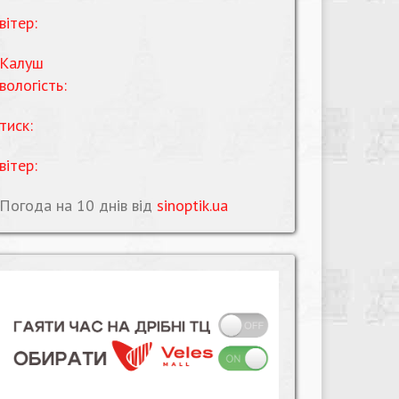
вітер:
Калуш
вологість:
тиск:
вітер:
Погода на 10 днів від
sinoptik.ua