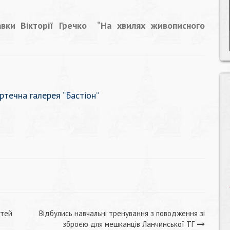
авки Вікторії Гречко “На хвилях живописного
ртечна галерея “Бастіон”
ітей
Відбулись навчальні тренування з поводження зі
зброєю для мешканців Ланчинської ТГ