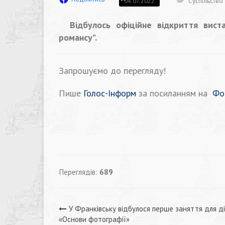
Суспільство
04.07.2022
Відбулось офіційне відкриття вист
романсу”.
Запрошуємо до перегляду!
Пише
Голос-Інформ
за посиланням на
Фо
Переглядів:
689
Навігація
У Франківську відбулося перше заняття для д
«Основи фотографії»