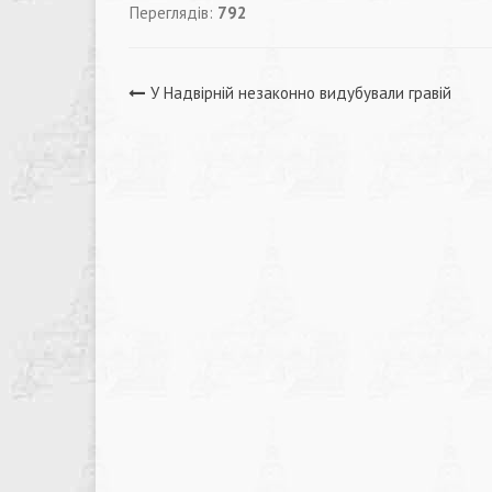
Переглядів:
792
Навігація
У Надвірній незаконно видубували гравій
записів