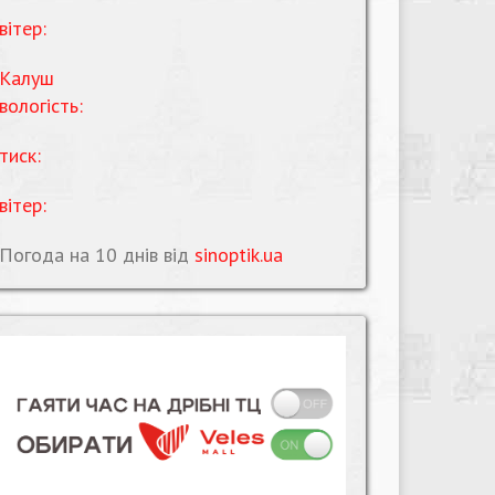
вітер:
Калуш
вологість:
тиск:
вітер:
Погода на 10 днів від
sinoptik.ua