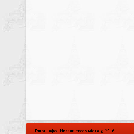
Голос-інфо - Новини твого міста
© 2016