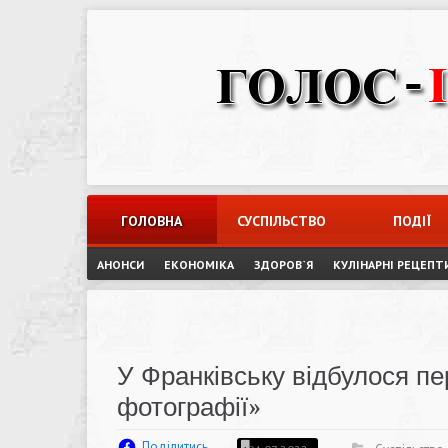
Skip
to
content
ГОЛОВНА
СУСПІЛЬСТВО
ПОДІЇ
АНОНСИ
ЕКОНОМІКА
ЗДОРОВ`Я
КУЛІНАРНІ РЕЦЕПТ
У Франківську відбулося п
фотографії»
Поділитись