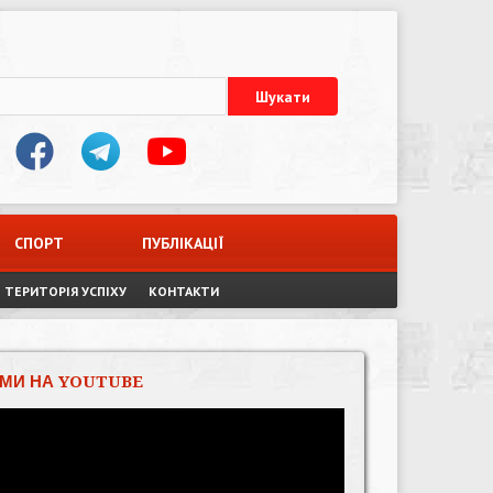
СПОРТ
ПУБЛІКАЦІЇ
ТЕРИТОРІЯ УСПІХУ
КОНТАКТИ
МИ НА YOUTUBE
Відеопрогравач