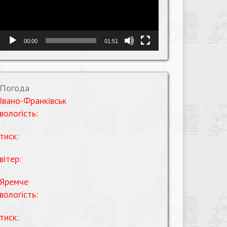
00:00
01:51
Погода
Івано-Франківськ
вологість:
тиск:
вітер:
Яремче
вологість:
тиск: